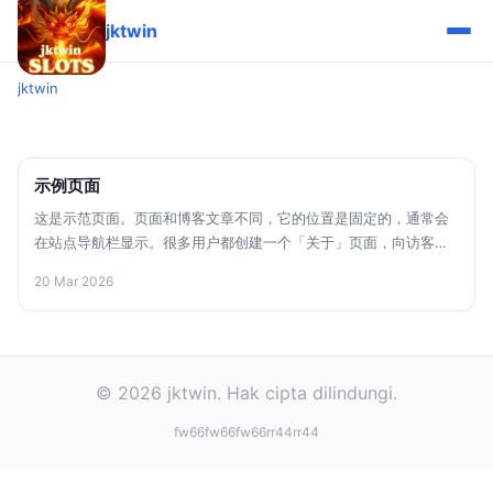
jktwin
jktwin
示例页面
这是示范页面。页面和博客文章不同，它的位置是固定的，通常会
在站点导航栏显示。很多用户都创建一个「关于」页面，向访客介
绍自己。例如： 大家好！ 我白天是一名快递小哥，晚上是一名有抱
20 Mar 2026
负的魔术师，这是我的网站。 我住在北京，养了一只名叫二哈的小
狗。 我平时喜欢喝可乐，还有遛狗。 ……或这个： XYZ
Doohickey 公司成立于 1971 年，自从建立以来，我们一直向社会
贡献着优秀 doohickies。我们的公司总部位于天朝魔都，有着超过
两千名员工，对魔都政府税收有着巨大贡献。 而您，作为一位
© 2026 jktwin. Hak cipta dilindungi.
WordPress 新用户，我们建议您转到您站点的仪表盘，删除本页
fw66
fw66
fw66
rr44
rr44
面，然后创建包含您自己内容的新页面。祝您使用愉快！