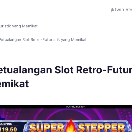
jktwin Re
uristik yang Memikat
Petualangan Slot Retro-Futuristik yang Memikat
tualangan Slot Retro-Futur
emikat