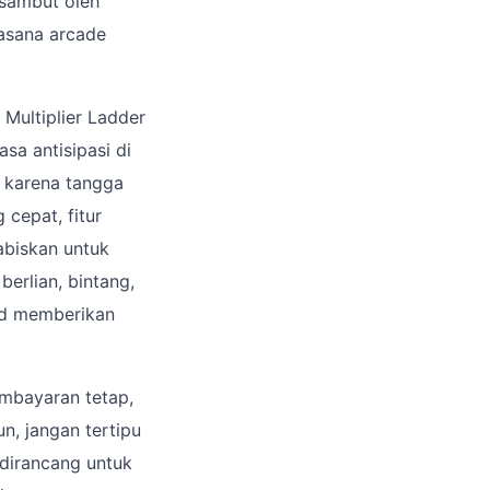
sambut oleh
uasana arcade
Multiplier Ladder
asa antisipasi di
 karena tangga
cepat, fitur
abiskan untuk
berlian, bintang,
id memberikan
embayaran tetap,
, jangan tertipu
 dirancang untuk