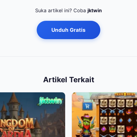
Suka artikel ini? Coba
jktwin
Unduh Gratis
Artikel Terkait