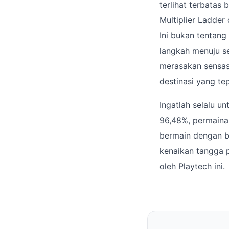
terlihat terbatas
Multiplier Ladder
Ini bukan tentang
langkah menuju s
merasakan sensas
destinasi yang te
Ingatlah selalu 
96,48%, permaina
bermain dengan bi
kenaikan tangga p
oleh Playtech ini.