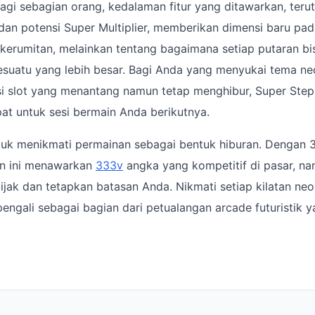
 bagi sebagian orang, kedalaman fitur yang ditawarkan, ter
 dan potensi Super Multiplier, memberikan dimensi baru pad
 kerumitan, melainkan tentang bagaimana setiap putaran bi
esuatu yang lebih besar. Bagi Anda yang menyukai tema ne
i slot yang menantang namun tetap menghibur, Super Step
pat untuk sesi bermain Anda berikutnya.
untuk menikmati permainan sebagai bentuk hiburan. Dengan
n ini menawarkan
333v
angka yang kompetitif di pasar, na
jak dan tetapkan batasan Anda. Nikmati setiap kilatan neo
engali sebagai bagian dari petualangan arcade futuristik 