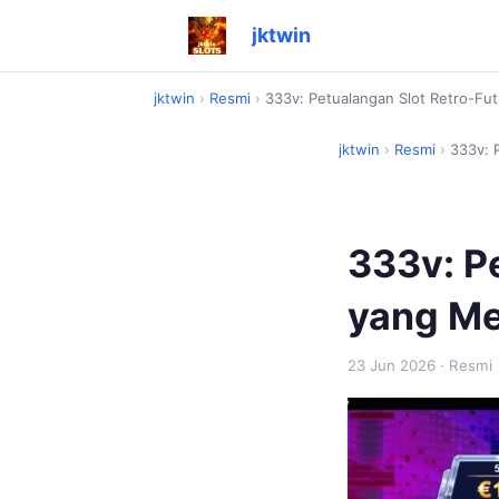
jktwin
jktwin
›
Resmi
›
333v: Petualangan Slot Retro-Fut
jktwin
›
Resmi
›
333v: 
333v: Pe
yang M
23 Jun 2026
· Resmi