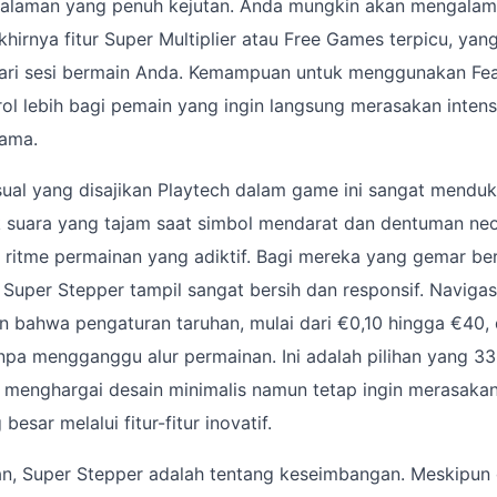
alaman yang penuh kejutan. Anda mungkin akan mengal
hirnya fitur Super Multiplier atau Free Games terpicu, yang
ari sesi bermain Anda. Kemampuan untuk menggunakan Fea
l lebih bagi pemain yang ingin langsung merasakan intens
ama.
ual yang disajikan Playtech dalam game ini sangat menduk
ek suara yang tajam saat simbol mendarat dan dentuman neo
 ritme permainan yang adiktif. Bagi mereka yang gemar be
, Super Stepper tampil sangat bersih dan responsif. Naviga
an bahwa pengaturan taruhan, mulai dari €0,10 hingga €40,
pa mengganggu alur permainan. Ini adalah pilihan yang 33
 menghargai desain minimalis namun tetap ingin merasakan
sar melalui fitur-fitur inovatif.
an, Super Stepper adalah tentang keseimbangan. Meskipun