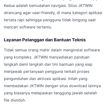
Kedua adalah kemudahan navigasi. Situs JKTWIN
dirancang agar user-friendly, di mana kategori aplikasi
tertata rapi sehingga pengguna tidak bingung saat
mencari software tertentu.
Layanan Pelanggan dan Bantuan Teknis
Tidak semua orang mahir dalam menginstal software
yang kompleks. JKTWIN menyediakan panduan
langkah demi langkah dan tim bantuan yang siap
menjawab pertanyaan pengguna terkait proses
pengunduhan dan aktivasi aplikasi. Inilah yang
membedakan JKTWIN dengan situs download lainnya
yang biasanya melepaskan tanggung jawab setelah
file diunduh.