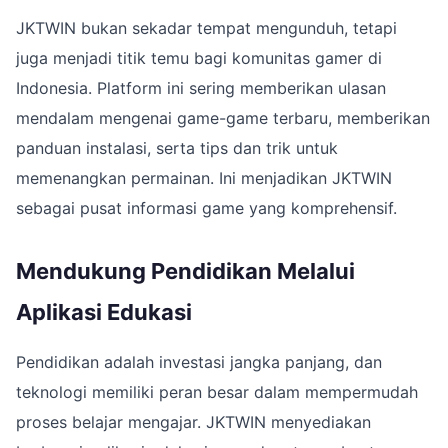
JKTWIN bukan sekadar tempat mengunduh, tetapi
juga menjadi titik temu bagi komunitas gamer di
Indonesia. Platform ini sering memberikan ulasan
mendalam mengenai game-game terbaru, memberikan
panduan instalasi, serta tips dan trik untuk
memenangkan permainan. Ini menjadikan JKTWIN
sebagai pusat informasi game yang komprehensif.
Mendukung Pendidikan Melalui
Aplikasi Edukasi
Pendidikan adalah investasi jangka panjang, dan
teknologi memiliki peran besar dalam mempermudah
proses belajar mengajar. JKTWIN menyediakan