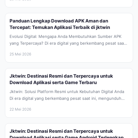
Panduan Lengkap Download APK Aman dan
Tercepat: Temukan Aplikasi Terbaik di jktwin
Evolusi Digital: Mengapa Anda Membutuhkan Sumber APK
yang Terpercaya? Di era digital yang berkembang pesat saat
ini, smartphone Android telah...
25 Mei 2026
Jktwin: Destinasi Resmi dan Terpercaya untuk
Download Aplikasi serta Game Terbaru
Jktwin: Solusi Platform Resmi untuk Kebutuhan Digital Anda
Di era digital yang berkembang pesat saat ini, mengunduh
aplikasi dan game...
22 Mei 2026
Jktwin: Destinasi Resmi dan Terpercaya untuk
Download Aplikasi serta Game Android Terlengkap